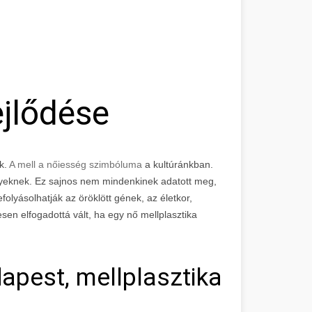
jlődése
k.
A mell a nőiesség szimbóluma
a kultúránkban.
gyeknek. Ez sajnos nem mindenkinek adatott meg,
efolyásolhatják az öröklött gének, az életkor,
en elfogadottá vált, ha egy nő mellplasztika
apest, mellplasztika árak, 