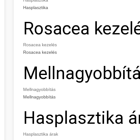
Hasplasztika
Rosacea kezel
Rosacea kezelés
Rosacea kezelés
Mellnagyobbít
Mellnagyobbítás
Mellnagyobbítás
Hasplasztika á
Hasplasztika árak