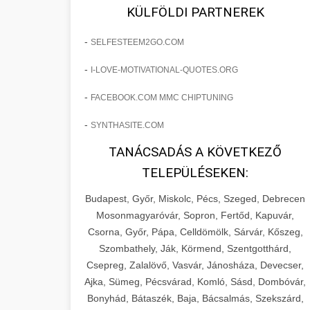
fejlesztések révén a kozmetikai
os Növekedést
KÜLFÖLDI PARTNEREK
sebészeti praxisban.
Lépésről lépésre marketing tervrajz,
-
SELFESTEEM2GO.COM
amely 150%-os növekedést
brikettgyartas.com
📋 17. Egy Klinika 150%-
-
I-LOVE-MOTIVATIONAL-QUOTES.ORG
eredményezett. Ismerje meg a
+
os Növekedésének
páciensszám növekedés
taktikákat, csatornákat és stratégiákat,
Története
-
FACEBOOK.COM MMC CHIPTUNING
amelyek valós eredményeket hoznak.
Teljes dokumentáció egy klinika
-
SYNTHASITE.COM
átalakulási útjáról, bemutatva az utat a
szonyegtisztito.net
🎪 18. Szemhéjplasztika
TANÁCSADÁS A KÖVETKEZŐ
küzdő praxistól a virágzó vállalkozásig
+
Iránti Érdeklődés 150%-
marketing stratégiai tervrajz
TELEPÜLÉSEKEN:
150%-os növekedéssel.
os Fokozása
Budapest, Győr, Miskolc, Pécs, Szeged, Debrecen
Technikák és módszerek a páciensek
szonyegtakaritas.org
Mosonmagyaróvár, Sopron, Fertőd, Kapuvár,
érdeklődésének és elkötelezettségének
Csorna, Győr, Pápa, Celldömölk, Sárvár, Kőszeg,
klinika átalakulási történet
🎮 19. AI Google Ads és
+
drámai növeléséhez. Egy 150%-os
Szombathely, Ják, Körmend, Szentgotthárd,
Meta Kampány Kezelés
Csepreg, Zalalövő, Vasvár, Jánosháza, Devecser,
fellendülési esettanulmány gyakorlati
Ajka, Sümeg, Pécsvárad, Komló, Sásd, Dombóvár,
betekintésekkel.
Fejlett AI-alapú Google Ads és Meta
Bonyhád, Bátaszék, Baja, Bácsalmás, Szekszárd,
hirdetési kampánykezelés.