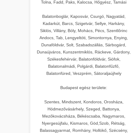
+
🍞 20. Ipari Dagasztógép
Tolna, Fadd, Paks, Kalocsa, Hőgyész, Tamási
weboldal-keszites.co
Optimalizálja hirdetési költségvetését
gépi tanulással és automatizálással.
Professzionális ipari dagasztógépek és
elkötelezettség erősítési módszerek
Balatonboglár, Kaposvár, Csurgó, Nagyatád,
tésztakeverő gépek pékségek és
+
Kadarkút, Barcs, Szigetvár, Sellye, Harkány,
🔪 21. Ipari Szeletelőgép
aikampany.hu
kereskedelmi konyhák számára.
Siklós, Villány, Bóly, Mohács, Pécs, Szentlőrinc
Masszív konstrukció megbízható
Andocs, Tab, Lengyeltóti, Simontornya, Enying,
Ipari hús- és sajtszeletelő gépek
AI hirdetési automatizálás
teljesítményhez.
Dunaföldvár, Solt, Szabadszállás, Sárbogárd,
professzionális élelmiszer-
+
📦 22. Vákuumozó Gép
Dunaújváros, Kunszentmiklós, Ráckeve, Gárdony,
előkészítéshez. Precíziós vágás
Székesfehérvár, Balatonföldvár, Siófok,
chef-iparikonyhagepek.hu
állítható vastagság beállítással.
Kereskedelmi vákuumcsomagoló
Balatonalmádi, Polgárdi, Balatonfűzfő,
berendezések élelmiszerek
kereskedelmi tésztakeverő
🎁 23. Vákuumfóliázó
Balatonfüred, Veszprém, Sátoraljaújhely
+
chef-iparikonyhagepek.hu
tartósításához. Hosszabbítsa a
Gép
szavatossági időt és tartsa meg a
professzionális élelmiszer szeletelő
Budapest egész területe:
termék frissességét.
Ipari vákuumfóliázó gépek
professzionális élelmiszer-csomagolási
Szentes, Mindszent, Kondoros, Orosháza,
🔥 24. Ipari Sütő és
+
chef-iparikonyhagepek.hu
műveletekhez. Hatékony lezárási és
Hódmezővásárhely, Szeged, Battonya,
Gőzpároló
Mezőkovácsháza, Békéscsaba, Nagymaros,
tartósítási megoldások.
vákuum lezáró berendezés
Nyergesújfalu, Kismaros, Göd,Szob, Rétság,
Kereskedelmi légkeveréses sütők és
Balassagyarmat, Romhány, Hollókő, Szécsény,
chef-iparikonyhagepek.hu
gőzpárolók professzionális konyhák