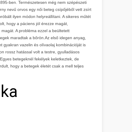
l 1895-ben. Természetesen még nem szépészeti
ny nevű orvos egy női beteg csípőjéből vett zsírt
róbált ilyen módon helyreállítani. A sikeres műtét
volt, hogy a páciens jól érezze magát,
magát. A probléma ezzel a beültetett
a hegek maradtak a bőrön.Az első idegen anyag,
nt gyakran vazelin és olívaolaj kombinációját is
 rossz hatással volt a testre, gyulladásos
. Egyes betegeknél fekélyek keletkeztek, de
rdult, hogy a betegek életét csak a mell teljes
ika