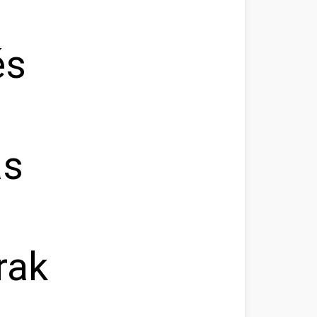
és
ás
rak