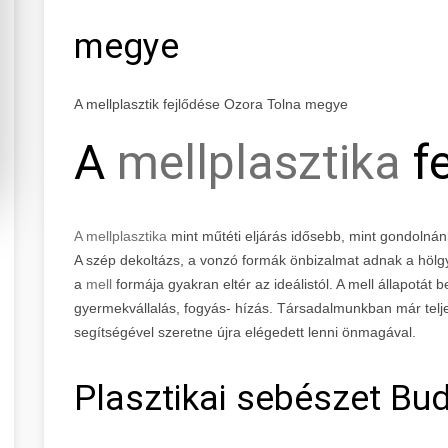
megye
A mellplasztik fejlődése Ozora Tolna megye
A
mellplasztika
fe
A mellplasztika
mint műtéti eljárás idősebb, mint gondolnán
A szép dekoltázs, a vonzó formák önbizalmat adnak a höl
a
mell
formája gyakran eltér az ideálistól. A mell állapotát b
gyermekvállalás, fogyás- hízás. Társadalmunkban már teljes
segítségével szeretne újra elégedett lenni önmagával.
Plasztikai sebészet Bud