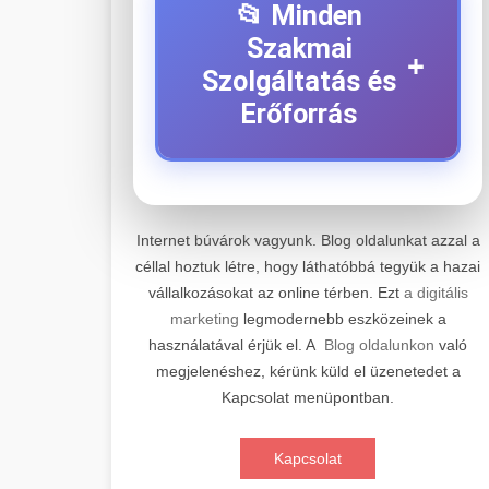
📂 Minden
Szakmai
+
Szolgáltatás és
Erőforrás
⚡ 1. Legjobb Elektromos
+
Roller Szerviz
Internet búvárok vagyunk. Blog oldalunkat azzal a
céllal hoztuk létre, hogy láthatóbbá tegyük a hazai
Professzionális elektromos roller
vállalkozásokat az online térben. Ezt
a digitális
javítási és karbantartási szolgáltatások.
📊 2. Online Marketing
+
marketing
legmodernebb eszközeinek a
Szakértő technikusaink minőségi
Ügynökség
használatával érjük el. A
Blog oldalunkon
való
szervízt nyújtanak minden jelentős
megjelenéshez, kérünk küld el üzenetedet a
márkához és modellhez.
Átfogó online marketing
Kapcsolat menüpontban.
szolgáltatások, beleértve a SEO-t,
🛴 3. Legjobb
+
Szervizközpont Látogatása
közösségi média kezelést és digitális
Elektromos Roller
Kapcsolat
hirdetéseket. Növekedés elérése
roller javítószerviz