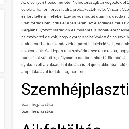
Az első ilyen típusú műtétet Németországban végezték e
célokra, hanem orvosi célra próbálkoztak vele. Vincent Czer
és beültette a mellébe. Egy súlyos műtét utáni károsodást p
után forradalom indult el e területen. Az elsődleges cél az 
kiegyensúlyozott maradjon és továbbra is nőnek érezhesse 
zsírszövettel az volt, hogy gyorsan felszívódott és csúny
amit a mellbe fecskendeztek a paraffin injekció volt, valami
alkalmazták. Az idegen test szövődményeket okozott, nagyon
reakciókat váltott ki, súlyosabb esetben akár tüdőembóliát
gyakori volt a vakság kialakulása is. Sajnos akkoriban előfo
amputálásával tudták megmenteni.
Szemhéjplaszt
Szemhéjplasztika
Szemhéjplasztika