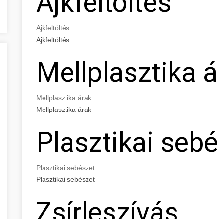
Ajkfeltöltés
Ajkfeltöltés
Ajkfeltöltés
Mellplasztika á
Mellplasztika árak
Mellplasztika árak
Plasztikai seb
Plasztikai sebészet
Plasztikai sebészet
Zsírleszívás