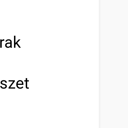
rak
észet