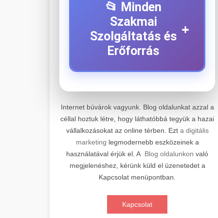
📂 Minden
Szakmai
+
Szolgáltatás és
Erőforrás
⚡ 1. Legjobb Elektromos
+
Roller Szerviz
Internet búvárok vagyunk. Blog oldalunkat azzal a
céllal hoztuk létre, hogy láthatóbbá tegyük a hazai
Professzionális elektromos roller
vállalkozásokat az online térben. Ezt
a digitális
javítási és karbantartási szolgáltatások.
📊 2. Online Marketing
+
marketing
legmodernebb eszközeinek a
Szakértő technikusaink minőségi
Ügynökség
használatával érjük el. A
Blog oldalunkon
való
szervízt nyújtanak minden jelentős
megjelenéshez, kérünk küld el üzenetedet a
márkához és modellhez.
Átfogó online marketing
Kapcsolat menüpontban.
szolgáltatások, beleértve a SEO-t,
🛴 3. Legjobb
+
Szervizközpont Látogatása
közösségi média kezelést és digitális
Elektromos Roller
Kapcsolat
hirdetéseket. Növekedés elérése
roller javítószerviz