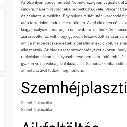
Az első ilyen típusú műtétet Németországban végezték e
célokra, hanem orvosi célra próbálkoztak vele. Vincent Czer
és beültette a mellébe. Egy súlyos műtét utáni károsodást p
után forradalom indult el e területen. Az elsődleges cél az 
kiegyensúlyozott maradjon és továbbra is nőnek érezhesse 
zsírszövettel az volt, hogy gyorsan felszívódott és csúny
amit a mellbe fecskendeztek a paraffin injekció volt, valami
alkalmazták. Az idegen test szövődményeket okozott, nagyon
reakciókat váltott ki, súlyosabb esetben akár tüdőembóliát
gyakori volt a vakság kialakulása is. Sajnos akkoriban előfo
amputálásával tudták megmenteni.
Szemhéjplaszt
Szemhéjplasztika
Szemhéjplasztika