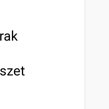
rak
észet