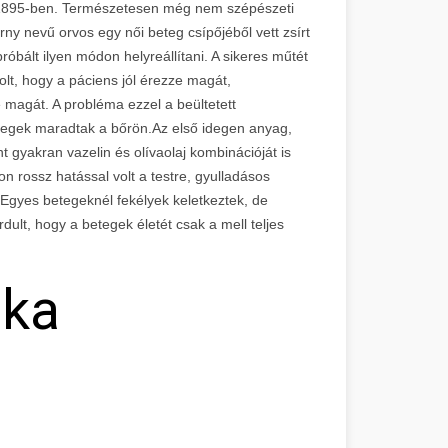
l 1895-ben. Természetesen még nem szépészeti
ny nevű orvos egy női beteg csípőjéből vett zsírt
róbált ilyen módon helyreállítani. A sikeres műtét
volt, hogy a páciens jól érezze magát,
magát. A probléma ezzel a beültetett
a hegek maradtak a bőrön.Az első idegen anyag,
nt gyakran vazelin és olívaolaj kombinációját is
 rossz hatással volt a testre, gyulladásos
. Egyes betegeknél fekélyek keletkeztek, de
rdult, hogy a betegek életét csak a mell teljes
ika