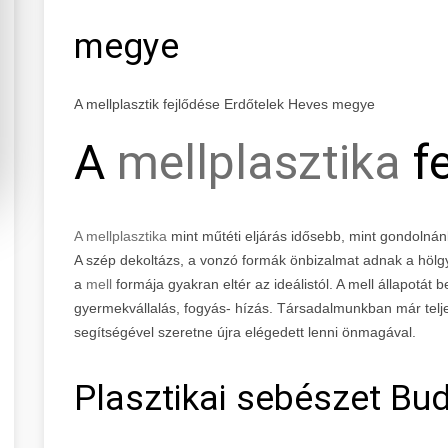
megye
A mellplasztik fejlődése Erdőtelek Heves megye
A
mellplasztika
fe
A mellplasztika
mint műtéti eljárás idősebb, mint gondolnán
A szép dekoltázs, a vonzó formák önbizalmat adnak a höl
a
mell
formája gyakran eltér az ideálistól. A mell állapotát b
gyermekvállalás, fogyás- hízás. Társadalmunkban már teljes
segítségével szeretne újra elégedett lenni önmagával.
Plasztikai sebészet Bud