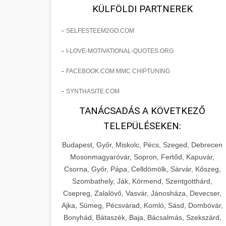
fejlesztések révén a kozmetikai
os Növekedést
KÜLFÖLDI PARTNEREK
sebészeti praxisban.
Lépésről lépésre marketing tervrajz,
-
SELFESTEEM2GO.COM
amely 150%-os növekedést
brikettgyartas.com
📋 17. Egy Klinika 150%-
-
I-LOVE-MOTIVATIONAL-QUOTES.ORG
eredményezett. Ismerje meg a
+
os Növekedésének
páciensszám növekedés
taktikákat, csatornákat és stratégiákat,
Története
-
FACEBOOK.COM MMC CHIPTUNING
amelyek valós eredményeket hoznak.
Teljes dokumentáció egy klinika
-
SYNTHASITE.COM
átalakulási útjáról, bemutatva az utat a
szonyegtisztito.net
🎪 18. Szemhéjplasztika
TANÁCSADÁS A KÖVETKEZŐ
küzdő praxistól a virágzó vállalkozásig
+
Iránti Érdeklődés 150%-
marketing stratégiai tervrajz
TELEPÜLÉSEKEN:
150%-os növekedéssel.
os Fokozása
Budapest, Győr, Miskolc, Pécs, Szeged, Debrecen
Technikák és módszerek a páciensek
szonyegtakaritas.org
Mosonmagyaróvár, Sopron, Fertőd, Kapuvár,
érdeklődésének és elkötelezettségének
Csorna, Győr, Pápa, Celldömölk, Sárvár, Kőszeg,
klinika átalakulási történet
🎮 19. AI Google Ads és
+
drámai növeléséhez. Egy 150%-os
Szombathely, Ják, Körmend, Szentgotthárd,
Meta Kampány Kezelés
Csepreg, Zalalövő, Vasvár, Jánosháza, Devecser,
fellendülési esettanulmány gyakorlati
Ajka, Sümeg, Pécsvárad, Komló, Sásd, Dombóvár,
betekintésekkel.
Fejlett AI-alapú Google Ads és Meta
Bonyhád, Bátaszék, Baja, Bácsalmás, Szekszárd,
hirdetési kampánykezelés.