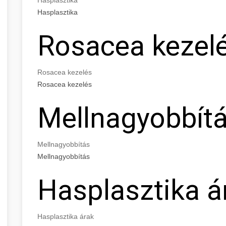
Hasplasztika
Rosacea kezel
Rosacea kezelés
Rosacea kezelés
Mellnagyobbít
Mellnagyobbítás
Mellnagyobbítás
Hasplasztika á
Hasplasztika árak