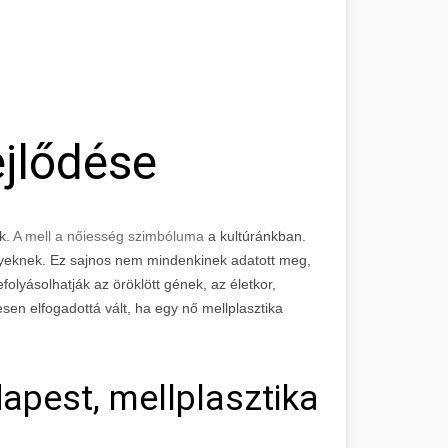
jlődése
k.
A mell a nőiesség szimbóluma
a kultúránkban.
gyeknek. Ez sajnos nem mindenkinek adatott meg,
efolyásolhatják az öröklött gének, az életkor,
en elfogadottá vált, ha egy nő mellplasztika
apest, mellplasztika árak, 