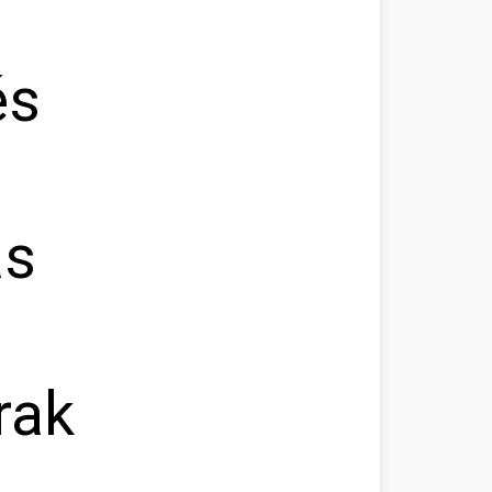
és
ás
rak