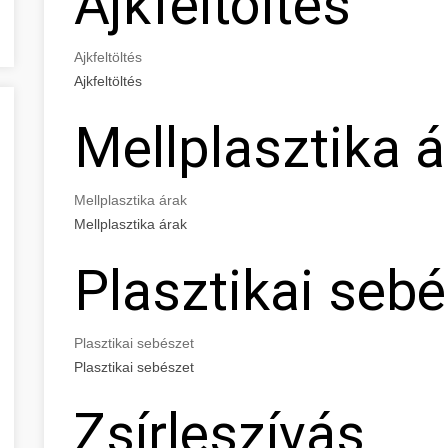
Ajkfeltöltés
Ajkfeltöltés
Ajkfeltöltés
Mellplasztika á
Mellplasztika árak
Mellplasztika árak
Plasztikai seb
Plasztikai sebészet
Plasztikai sebészet
Zsírleszívás