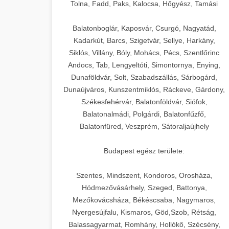
+
🍞 20. Ipari Dagasztógép
Tolna, Fadd, Paks, Kalocsa, Hőgyész, Tamási
weboldal-keszites.co
Optimalizálja hirdetési költségvetését
gépi tanulással és automatizálással.
Professzionális ipari dagasztógépek és
elkötelezettség erősítési módszerek
Balatonboglár, Kaposvár, Csurgó, Nagyatád,
tésztakeverő gépek pékségek és
+
Kadarkút, Barcs, Szigetvár, Sellye, Harkány,
🔪 21. Ipari Szeletelőgép
aikampany.hu
kereskedelmi konyhák számára.
Siklós, Villány, Bóly, Mohács, Pécs, Szentlőrinc
Masszív konstrukció megbízható
Andocs, Tab, Lengyeltóti, Simontornya, Enying,
Ipari hús- és sajtszeletelő gépek
AI hirdetési automatizálás
teljesítményhez.
Dunaföldvár, Solt, Szabadszállás, Sárbogárd,
professzionális élelmiszer-
+
📦 22. Vákuumozó Gép
Dunaújváros, Kunszentmiklós, Ráckeve, Gárdony,
előkészítéshez. Precíziós vágás
Székesfehérvár, Balatonföldvár, Siófok,
chef-iparikonyhagepek.hu
állítható vastagság beállítással.
Kereskedelmi vákuumcsomagoló
Balatonalmádi, Polgárdi, Balatonfűzfő,
berendezések élelmiszerek
kereskedelmi tésztakeverő
🎁 23. Vákuumfóliázó
Balatonfüred, Veszprém, Sátoraljaújhely
+
chef-iparikonyhagepek.hu
tartósításához. Hosszabbítsa a
Gép
szavatossági időt és tartsa meg a
professzionális élelmiszer szeletelő
Budapest egész területe:
termék frissességét.
Ipari vákuumfóliázó gépek
professzionális élelmiszer-csomagolási
Szentes, Mindszent, Kondoros, Orosháza,
🔥 24. Ipari Sütő és
+
chef-iparikonyhagepek.hu
műveletekhez. Hatékony lezárási és
Hódmezővásárhely, Szeged, Battonya,
Gőzpároló
Mezőkovácsháza, Békéscsaba, Nagymaros,
tartósítási megoldások.
vákuum lezáró berendezés
Nyergesújfalu, Kismaros, Göd,Szob, Rétság,
Kereskedelmi légkeveréses sütők és
Balassagyarmat, Romhány, Hollókő, Szécsény,
chef-iparikonyhagepek.hu
gőzpárolók professzionális konyhák