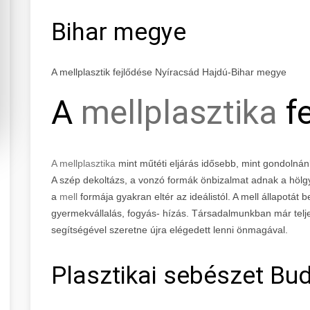
Bihar megye
A mellplasztik fejlődése Nyíracsád Hajdú-Bihar megye
A
mellplasztika
fe
A mellplasztika
mint műtéti eljárás idősebb, mint gondolnán
A szép dekoltázs, a vonzó formák önbizalmat adnak a höl
a
mell
formája gyakran eltér az ideálistól. A mell állapotát b
gyermekvállalás, fogyás- hízás. Társadalmunkban már teljes
segítségével szeretne újra elégedett lenni önmagával.
Plasztikai sebészet Bud