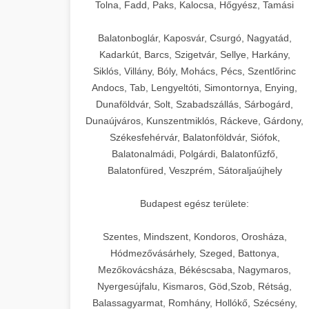
+
🍞 20. Ipari Dagasztógép
Tolna, Fadd, Paks, Kalocsa, Hőgyész, Tamási
weboldal-keszites.co
Optimalizálja hirdetési költségvetését
gépi tanulással és automatizálással.
Professzionális ipari dagasztógépek és
elkötelezettség erősítési módszerek
Balatonboglár, Kaposvár, Csurgó, Nagyatád,
tésztakeverő gépek pékségek és
+
Kadarkút, Barcs, Szigetvár, Sellye, Harkány,
🔪 21. Ipari Szeletelőgép
aikampany.hu
kereskedelmi konyhák számára.
Siklós, Villány, Bóly, Mohács, Pécs, Szentlőrinc
Masszív konstrukció megbízható
Andocs, Tab, Lengyeltóti, Simontornya, Enying,
Ipari hús- és sajtszeletelő gépek
AI hirdetési automatizálás
teljesítményhez.
Dunaföldvár, Solt, Szabadszállás, Sárbogárd,
professzionális élelmiszer-
+
📦 22. Vákuumozó Gép
Dunaújváros, Kunszentmiklós, Ráckeve, Gárdony,
előkészítéshez. Precíziós vágás
Székesfehérvár, Balatonföldvár, Siófok,
chef-iparikonyhagepek.hu
állítható vastagság beállítással.
Kereskedelmi vákuumcsomagoló
Balatonalmádi, Polgárdi, Balatonfűzfő,
berendezések élelmiszerek
kereskedelmi tésztakeverő
🎁 23. Vákuumfóliázó
Balatonfüred, Veszprém, Sátoraljaújhely
+
chef-iparikonyhagepek.hu
tartósításához. Hosszabbítsa a
Gép
szavatossági időt és tartsa meg a
professzionális élelmiszer szeletelő
Budapest egész területe:
termék frissességét.
Ipari vákuumfóliázó gépek
professzionális élelmiszer-csomagolási
Szentes, Mindszent, Kondoros, Orosháza,
🔥 24. Ipari Sütő és
+
chef-iparikonyhagepek.hu
műveletekhez. Hatékony lezárási és
Hódmezővásárhely, Szeged, Battonya,
Gőzpároló
Mezőkovácsháza, Békéscsaba, Nagymaros,
tartósítási megoldások.
vákuum lezáró berendezés
Nyergesújfalu, Kismaros, Göd,Szob, Rétság,
Kereskedelmi légkeveréses sütők és
Balassagyarmat, Romhány, Hollókő, Szécsény,
chef-iparikonyhagepek.hu
gőzpárolók professzionális konyhák