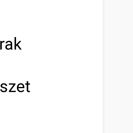
rak
észet