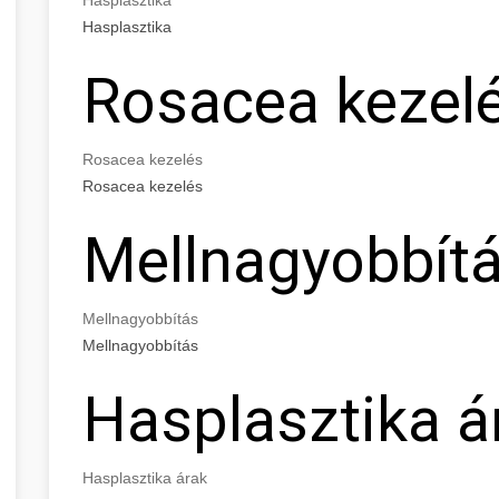
Hasplasztika
Rosacea kezel
Rosacea kezelés
Rosacea kezelés
Mellnagyobbít
Mellnagyobbítás
Mellnagyobbítás
Hasplasztika á
Hasplasztika árak