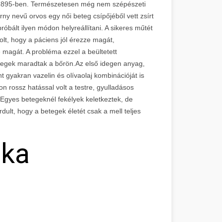
l 1895-ben. Természetesen még nem szépészeti
ny nevű orvos egy női beteg csípőjéből vett zsírt
róbált ilyen módon helyreállítani. A sikeres műtét
volt, hogy a páciens jól érezze magát,
magát. A probléma ezzel a beültetett
a hegek maradtak a bőrön.Az első idegen anyag,
nt gyakran vazelin és olívaolaj kombinációját is
 rossz hatással volt a testre, gyulladásos
. Egyes betegeknél fekélyek keletkeztek, de
rdult, hogy a betegek életét csak a mell teljes
ika