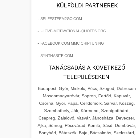
fejlesztések révén a kozmetikai
os Növekedést
KÜLFÖLDI PARTNEREK
sebészeti praxisban.
Lépésről lépésre marketing tervrajz,
-
SELFESTEEM2GO.COM
amely 150%-os növekedést
brikettgyartas.com
📋 17. Egy Klinika 150%-
-
I-LOVE-MOTIVATIONAL-QUOTES.ORG
eredményezett. Ismerje meg a
+
os Növekedésének
páciensszám növekedés
taktikákat, csatornákat és stratégiákat,
Története
-
FACEBOOK.COM MMC CHIPTUNING
amelyek valós eredményeket hoznak.
Teljes dokumentáció egy klinika
-
SYNTHASITE.COM
átalakulási útjáról, bemutatva az utat a
szonyegtisztito.net
🎪 18. Szemhéjplasztika
TANÁCSADÁS A KÖVETKEZŐ
küzdő praxistól a virágzó vállalkozásig
+
Iránti Érdeklődés 150%-
marketing stratégiai tervrajz
TELEPÜLÉSEKEN:
150%-os növekedéssel.
os Fokozása
Budapest, Győr, Miskolc, Pécs, Szeged, Debrecen
Technikák és módszerek a páciensek
szonyegtakaritas.org
Mosonmagyaróvár, Sopron, Fertőd, Kapuvár,
érdeklődésének és elkötelezettségének
Csorna, Győr, Pápa, Celldömölk, Sárvár, Kőszeg,
klinika átalakulási történet
🎮 19. AI Google Ads és
+
drámai növeléséhez. Egy 150%-os
Szombathely, Ják, Körmend, Szentgotthárd,
Meta Kampány Kezelés
Csepreg, Zalalövő, Vasvár, Jánosháza, Devecser,
fellendülési esettanulmány gyakorlati
Ajka, Sümeg, Pécsvárad, Komló, Sásd, Dombóvár,
betekintésekkel.
Fejlett AI-alapú Google Ads és Meta
Bonyhád, Bátaszék, Baja, Bácsalmás, Szekszárd,
hirdetési kampánykezelés.