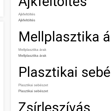
Ajkfeltöltés
Ajkfeltöltés
Ajkfeltöltés
Mellplasztika á
Mellplasztika árak
Mellplasztika árak
Plasztikai seb
Plasztikai sebészet
Plasztikai sebészet
Zsírleszívás