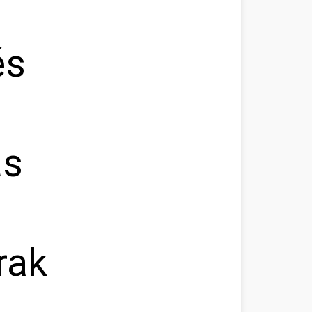
és
ás
rak