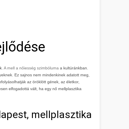
jlődése
k.
A mell a nőiesség szimbóluma
a kultúránkban.
gyeknek. Ez sajnos nem mindenkinek adatott meg,
efolyásolhatják az öröklött gének, az életkor,
en elfogadottá vált, ha egy nő mellplasztika
apest, mellplasztika árak, 