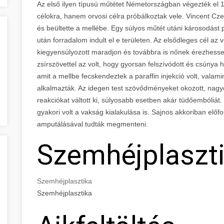
Az első ilyen típusú műtétet Németországban végezték e
célokra, hanem orvosi célra próbálkoztak vele. Vincent Czer
és beültette a mellébe. Egy súlyos műtét utáni károsodást p
után forradalom indult el e területen. Az elsődleges cél az 
kiegyensúlyozott maradjon és továbbra is nőnek érezhesse 
zsírszövettel az volt, hogy gyorsan felszívódott és csúny
amit a mellbe fecskendeztek a paraffin injekció volt, valami
alkalmazták. Az idegen test szövődményeket okozott, nagyon
reakciókat váltott ki, súlyosabb esetben akár tüdőembóliát
gyakori volt a vakság kialakulása is. Sajnos akkoriban előfo
amputálásával tudták megmenteni.
Szemhéjplaszt
Szemhéjplasztika
Szemhéjplasztika