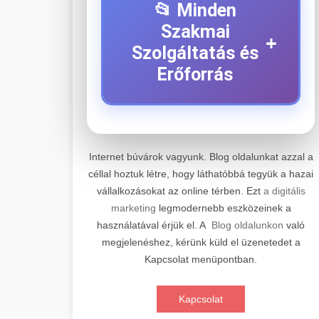
📂 Minden
Szakmai
+
Szolgáltatás és
Erőforrás
⚡ 1. Legjobb Elektromos
+
Roller Szerviz
Internet búvárok vagyunk. Blog oldalunkat azzal a
céllal hoztuk létre, hogy láthatóbbá tegyük a hazai
Professzionális elektromos roller
vállalkozásokat az online térben. Ezt
a digitális
javítási és karbantartási szolgáltatások.
📊 2. Online Marketing
+
marketing
legmodernebb eszközeinek a
Szakértő technikusaink minőségi
Ügynökség
használatával érjük el. A
Blog oldalunkon
való
szervízt nyújtanak minden jelentős
megjelenéshez, kérünk küld el üzenetedet a
márkához és modellhez.
Átfogó online marketing
Kapcsolat menüpontban.
szolgáltatások, beleértve a SEO-t,
🛴 3. Legjobb
+
Szervizközpont Látogatása
közösségi média kezelést és digitális
Elektromos Roller
Kapcsolat
hirdetéseket. Növekedés elérése
roller javítószerviz