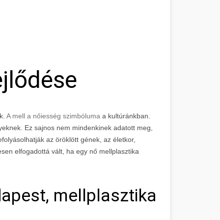
jlődése
k.
A mell a nőiesség szimbóluma
a kultúránkban.
gyeknek. Ez sajnos nem mindenkinek adatott meg,
efolyásolhatják az öröklött gének, az életkor,
en elfogadottá vált, ha egy nő mellplasztika
apest, mellplasztika árak, 