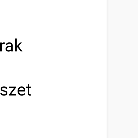
rak
észet