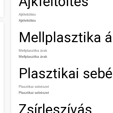
Ajkfeltöltés
Ajkfeltöltés
Ajkfeltöltés
Mellplasztika á
Mellplasztika árak
Mellplasztika árak
Plasztikai seb
Plasztikai sebészet
Plasztikai sebészet
Zsírleszívás