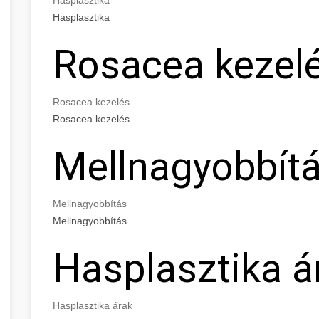
Hasplasztika
Rosacea kezel
Rosacea kezelés
Rosacea kezelés
Mellnagyobbít
Mellnagyobbítás
Mellnagyobbítás
Hasplasztika á
Hasplasztika árak