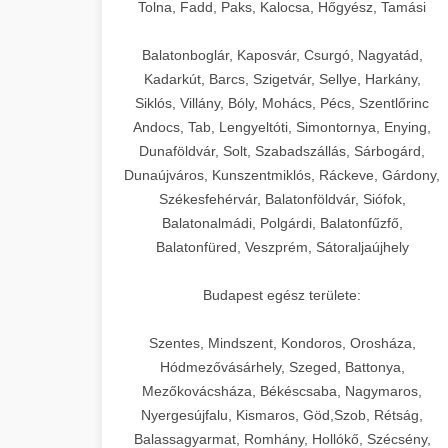
+
🍞 20. Ipari Dagasztógép
Tolna, Fadd, Paks, Kalocsa, Hőgyész, Tamási
weboldal-keszites.co
Optimalizálja hirdetési költségvetését
gépi tanulással és automatizálással.
Professzionális ipari dagasztógépek és
elkötelezettség erősítési módszerek
Balatonboglár, Kaposvár, Csurgó, Nagyatád,
tésztakeverő gépek pékségek és
+
Kadarkút, Barcs, Szigetvár, Sellye, Harkány,
🔪 21. Ipari Szeletelőgép
aikampany.hu
kereskedelmi konyhák számára.
Siklós, Villány, Bóly, Mohács, Pécs, Szentlőrinc
Masszív konstrukció megbízható
Andocs, Tab, Lengyeltóti, Simontornya, Enying,
Ipari hús- és sajtszeletelő gépek
AI hirdetési automatizálás
teljesítményhez.
Dunaföldvár, Solt, Szabadszállás, Sárbogárd,
professzionális élelmiszer-
+
📦 22. Vákuumozó Gép
Dunaújváros, Kunszentmiklós, Ráckeve, Gárdony,
előkészítéshez. Precíziós vágás
Székesfehérvár, Balatonföldvár, Siófok,
chef-iparikonyhagepek.hu
állítható vastagság beállítással.
Kereskedelmi vákuumcsomagoló
Balatonalmádi, Polgárdi, Balatonfűzfő,
berendezések élelmiszerek
kereskedelmi tésztakeverő
🎁 23. Vákuumfóliázó
Balatonfüred, Veszprém, Sátoraljaújhely
+
chef-iparikonyhagepek.hu
tartósításához. Hosszabbítsa a
Gép
szavatossági időt és tartsa meg a
professzionális élelmiszer szeletelő
Budapest egész területe:
termék frissességét.
Ipari vákuumfóliázó gépek
professzionális élelmiszer-csomagolási
Szentes, Mindszent, Kondoros, Orosháza,
🔥 24. Ipari Sütő és
+
chef-iparikonyhagepek.hu
műveletekhez. Hatékony lezárási és
Hódmezővásárhely, Szeged, Battonya,
Gőzpároló
Mezőkovácsháza, Békéscsaba, Nagymaros,
tartósítási megoldások.
vákuum lezáró berendezés
Nyergesújfalu, Kismaros, Göd,Szob, Rétság,
Kereskedelmi légkeveréses sütők és
Balassagyarmat, Romhány, Hollókő, Szécsény,
chef-iparikonyhagepek.hu
gőzpárolók professzionális konyhák