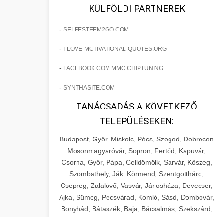
fejlesztések révén a kozmetikai
os Növekedést
KÜLFÖLDI PARTNEREK
sebészeti praxisban.
Lépésről lépésre marketing tervrajz,
-
SELFESTEEM2GO.COM
amely 150%-os növekedést
brikettgyartas.com
📋 17. Egy Klinika 150%-
-
I-LOVE-MOTIVATIONAL-QUOTES.ORG
eredményezett. Ismerje meg a
+
os Növekedésének
páciensszám növekedés
taktikákat, csatornákat és stratégiákat,
Története
-
FACEBOOK.COM MMC CHIPTUNING
amelyek valós eredményeket hoznak.
Teljes dokumentáció egy klinika
-
SYNTHASITE.COM
átalakulási útjáról, bemutatva az utat a
szonyegtisztito.net
🎪 18. Szemhéjplasztika
TANÁCSADÁS A KÖVETKEZŐ
küzdő praxistól a virágzó vállalkozásig
+
Iránti Érdeklődés 150%-
marketing stratégiai tervrajz
TELEPÜLÉSEKEN:
150%-os növekedéssel.
os Fokozása
Budapest, Győr, Miskolc, Pécs, Szeged, Debrecen
Technikák és módszerek a páciensek
szonyegtakaritas.org
Mosonmagyaróvár, Sopron, Fertőd, Kapuvár,
érdeklődésének és elkötelezettségének
Csorna, Győr, Pápa, Celldömölk, Sárvár, Kőszeg,
klinika átalakulási történet
🎮 19. AI Google Ads és
+
drámai növeléséhez. Egy 150%-os
Szombathely, Ják, Körmend, Szentgotthárd,
Meta Kampány Kezelés
Csepreg, Zalalövő, Vasvár, Jánosháza, Devecser,
fellendülési esettanulmány gyakorlati
Ajka, Sümeg, Pécsvárad, Komló, Sásd, Dombóvár,
betekintésekkel.
Fejlett AI-alapú Google Ads és Meta
Bonyhád, Bátaszék, Baja, Bácsalmás, Szekszárd,
hirdetési kampánykezelés.