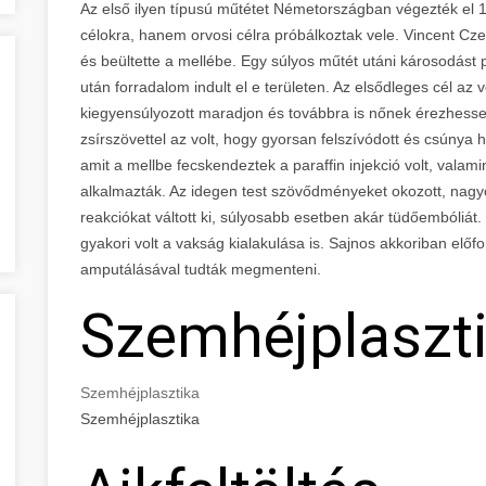
Az első ilyen típusú műtétet Németországban végezték e
célokra, hanem orvosi célra próbálkoztak vele. Vincent Czer
és beültette a mellébe. Egy súlyos műtét utáni károsodást p
után forradalom indult el e területen. Az elsődleges cél az 
kiegyensúlyozott maradjon és továbbra is nőnek érezhesse 
zsírszövettel az volt, hogy gyorsan felszívódott és csúny
amit a mellbe fecskendeztek a paraffin injekció volt, valami
alkalmazták. Az idegen test szövődményeket okozott, nagyon
reakciókat váltott ki, súlyosabb esetben akár tüdőembóliát
gyakori volt a vakság kialakulása is. Sajnos akkoriban előfo
amputálásával tudták megmenteni.
Szemhéjplaszt
Szemhéjplasztika
Szemhéjplasztika