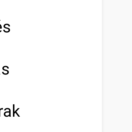
és
ás
rak