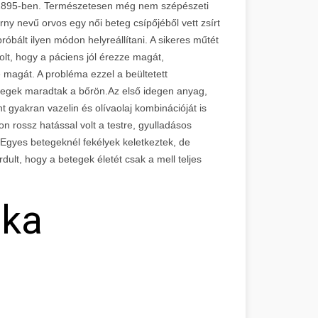
l 1895-ben. Természetesen még nem szépészeti
ny nevű orvos egy női beteg csípőjéből vett zsírt
róbált ilyen módon helyreállítani. A sikeres műtét
volt, hogy a páciens jól érezze magát,
magát. A probléma ezzel a beültetett
a hegek maradtak a bőrön.Az első idegen anyag,
nt gyakran vazelin és olívaolaj kombinációját is
 rossz hatással volt a testre, gyulladásos
. Egyes betegeknél fekélyek keletkeztek, de
rdult, hogy a betegek életét csak a mell teljes
ika