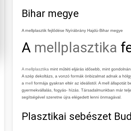
Bihar megye
A mellplasztik fejlődése Nyírábrány Hajdú-Bihar megye
A
mellplasztika
fe
A mellplasztika
mint műtéti eljárás idősebb, mint gondolnán
A szép dekoltázs, a vonzó formák önbizalmat adnak a höl
a
mell
formája gyakran eltér az ideálistól. A mell állapotát b
gyermekvállalás, fogyás- hízás. Társadalmunkban már teljes
segítségével szeretne újra elégedett lenni önmagával.
Plasztikai sebészet Bud