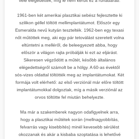
vele elégedettek, míg le nem került ez a ruhadarab.
1961-ben két amerikai plasztikai sebész fejlesztette ki
szilikon géllel töltött mellimplantátumot. Először egy
Esmeralda nevű kutyán tesztelték. 1962-ben egy texasi
nőt műtöttek meg, aki egy pár tetoválást szeretett volna
eltüntetni a melléről, de beleegyezett abba, hogy
először a világon rajta próbálják ki ezt az eljárást.
Sikeresen végződött a műtét, később általános
elégedettségről számolt be a hölgy. A 60-as évektől
sós-vizes oldattal töltötték meg az implantátumokat. Két
formája volt elérhető: az első verziónál már előre töltött
implantátumokkal dolgoztak, míg a másik verziónál az
orvos töltötte fel miután behelyezte.
Ma már a szakemberek nagyon odafigyelnek arra,
hogy a plasztikai műtétek során (mellnagyobbítás,
felvarrás vagy kisebbítés) minél kevesebb sérülést
okozzanak és akár a kisbaba szoptatása is lehetővé