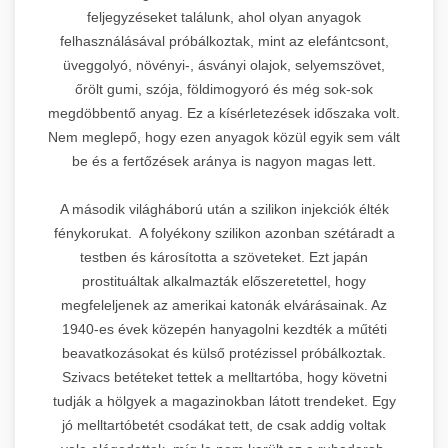
feljegyzéseket találunk, ahol olyan anyagok
felhasználásával próbálkoztak, mint az elefántcsont,
üveggolyó, növényi-, ásványi olajok, selyemszövet,
őrölt gumi, szója, földimogyoró és még sok-sok
megdöbbentő anyag. Ez a kísérletezések időszaka volt.
Nem meglepő, hogy ezen anyagok közül egyik sem vált
be és a fertőzések aránya is nagyon magas lett.
A második világháború után a szilikon injekciók élték
fénykorukat. A folyékony szilikon azonban szétáradt a
testben és károsította a szöveteket. Ezt japán
prostituáltak alkalmazták előszeretettel, hogy
megfeleljenek az amerikai katonák elvárásainak. Az
1940-es évek közepén hanyagolni kezdték a műtéti
beavatkozásokat és külső protézissel próbálkoztak.
Szivacs betéteket tettek a melltartóba, hogy követni
tudják a hölgyek a magazinokban látott trendeket. Egy
jó melltartóbetét csodákat tett, de csak addig voltak