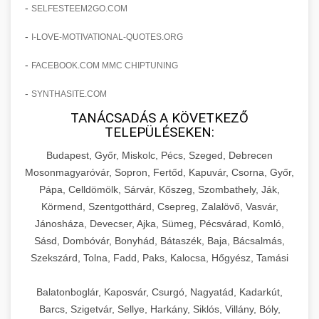
amelyek valós eredményeket hoznak.
-
SELFESTEEM2GO.COM
Teljes dokumentáció egy klinika átalakulási
-
I-LOVE-MOTIVATIONAL-QUOTES.ORG
szonyegtisztito.net
útjáról, bemutatva az utat a küzdő praxistól a
🎪 18. Szemhéjplasztika Iránti
+
virágzó vállalkozásig 150%-os növekedéssel.
marketing stratégiai tervrajz
Érdeklődés 150%-os Fokozása
-
FACEBOOK.COM MMC CHIPTUNING
-
szonyegtakaritas.org
SYNTHASITE.COM
Technikák és módszerek a páciensek
érdeklődésének és elkötelezettségének drámai
TANÁCSADÁS A KÖVETKEZŐ
klinika átalakulási történet
🎮 19. AI Google Ads és Meta
+
TELEPÜLÉSEKEN:
növeléséhez. Egy 150%-os fellendülési
Kampány Kezelés
esettanulmány gyakorlati betekintésekkel.
Budapest, Győr, Miskolc, Pécs, Szeged, Debrecen
Fejlett AI-alapú Google Ads és Meta hirdetési
Mosonmagyaróvár, Sopron, Fertőd, Kapuvár, Csorna, Győr,
weboldal-keszites.co
Pápa, Celldömölk, Sárvár, Kőszeg, Szombathely, Ják,
kampánykezelés. Optimalizálja hirdetési
+
🍞 20. Ipari Dagasztógép
Körmend, Szentgotthárd, Csepreg, Zalalövő, Vasvár,
költségvetését gépi tanulással és
elkötelezettség erősítési módszerek
Jánosháza, Devecser, Ajka, Sümeg, Pécsvárad, Komló,
automatizálással.
Professzionális ipari dagasztógépek és
Sásd, Dombóvár, Bonyhád, Bátaszék, Baja, Bácsalmás,
tésztakeverő gépek pékségek és kereskedelmi
+
🔪 21. Ipari Szeletelőgép
Szekszárd, Tolna, Fadd, Paks, Kalocsa, Hőgyész, Tamási
aikampany.hu
AI hirdetési automatizálás
konyhák számára. Masszív konstrukció
megbízható teljesítményhez.
Ipari hús- és sajtszeletelő gépek professzionális
Balatonboglár, Kaposvár, Csurgó, Nagyatád, Kadarkút,
élelmiszer-előkészítéshez. Precíziós vágás
Barcs, Szigetvár, Sellye, Harkány, Siklós, Villány, Bóly,
+
📦 22. Vákuumozó Gép