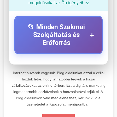
megoldásokat az Ön igényeihez
📂 Minden Szakmai
+
Szolgáltatás és
Erőforrás
⚡ 1. Legjobb Elektromos Roller
+
Szerviz
Internet búvárok vagyunk. Blog oldalunkat azzal a céllal
Professzionális elektromos roller javítási és
hoztuk létre, hogy láthatóbbá tegyük a hazai
vállalkozásokat az online térben. Ezt
a digitális marketing
karbantartási szolgáltatások. Szakértő
📊 2. Online Marketing
+
legmodernebb eszközeinek a használatával érjük el. A
technikusaink minőségi szervízt nyújtanak
Ügynökség
Blog oldalunkon
való megjelenéshez, kérünk küld el
minden jelentős márkához és modellhez.
üzenetedet a Kapcsolat menüpontban.
Átfogó online marketing szolgáltatások,
Szervizközpont Látogatása
beleértve a SEO-t, közösségi média kezelést és
+
🛴 3. Legjobb Elektromos Roller