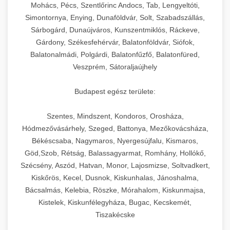
chef-iparikonyhagepek.hu
állítható vastagság beállítással.
Mohács, Pécs, Szentlőrinc Andocs, Tab, Lengyeltóti,
Simontornya, Enying, Dunaföldvár, Solt, Szabadszállás,
Kereskedelmi vákuumcsomagoló berendezések
kereskedelmi tésztakeverő
Sárbogárd, Dunaújváros, Kunszentmiklós, Ráckeve,
chef-iparikonyhagepek.hu
élelmiszerek tartósításához. Hosszabbítsa a
+
🎁 23. Vákuumfóliázó Gép
Gárdony, Székesfehérvár, Balatonföldvár, Siófok,
szavatossági időt és tartsa meg a termék
professzionális élelmiszer szeletelő
Balatonalmádi, Polgárdi, Balatonfűzfő, Balatonfüred,
frissességét.
Ipari vákuumfóliázó gépek professzionális
Veszprém, Sátoraljaújhely
élelmiszer-csomagolási műveletekhez.
+
🔥 24. Ipari Sütő és Gőzpároló
chef-iparikonyhagepek.hu
Hatékony lezárási és tartósítási megoldások.
Budapest egész területe:
Kereskedelmi légkeveréses sütők és gőzpárolók
vákuum lezáró berendezés
chef-iparikonyhagepek.hu
Szentes, Mindszent, Kondoros, Orosháza,
professzionális konyhák számára. Nagy
+
❄️ 25. Ipari Hűtőszekrény
Hódmezővásárhely, Szeged, Battonya, Mezőkovácsháza,
kapacitású sütő- és főzőberendezés precíz
kereskedelmi csomagoló gép
Békéscsaba, Nagymaros, Nyergesújfalu, Kismaros,
hőmérséklet-szabályozással.
Professzionális hűtőegységek és hűtőkamrák
Göd,Szob, Rétság, Balassagyarmat, Romhány, Hollókő,
kereskedelmi konyhák számára.
+
💧 26. Ipari Mosogatógép
Szécsény, Aszód, Hatvan, Monor, Lajosmizse, Soltvadkert,
chef-iparikonyhagepek.hu
Energiahatékony hűtési megoldások nagy
Kiskőrös, Kecel, Dusnok, Kiskunhalas, Jánoshalma,
kapacitással.
Kereskedelmi mosogatóberendezések nagy
kereskedelmi sütősütő
Bácsalmás, Kelebia, Röszke, Mórahalom, Kiskunmajsa,
forgalmú éttermi műveletekhez. Gyors tisztítási
Kistelek, Kiskunfélegyháza, Bugac, Kecskemét,
+
🧀 27. Ipari Sajtreszelő Gép
chef-iparikonyhagepek.hu
ciklusok fertőtlenítési képességekkel.
Tiszakécske