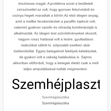
érezhesse magát. A probléma ezzel a beültetett
zsírszövettel az volt, hogy gyorsan felszívódott és
csúnya hegek maradtak a bőrön.Az első idegen anyag,
amit a mellbe fecskendeztek a paraffin injekció volt,
valamint gyakran vazelin és olívaolaj kombinációját is
alkalmazták. Az idegen test szövődményeket okozott,
nagyon rossz hatással volt a testre, gyulladásos
reakciókat váltott ki, súlyosabb esetben akár
tüdőembóliát. Egyes betegeknél fekélyek keletkeztek,
de gyakori volt a vakság kialakulása is. Sajnos
akkoriban előfordult, hogy a betegek életét csak a mell
teljes amputálásával tudták megmenteni.
Szemhéjplaszti
Szemhéjplasztika
Szemhéjplasztika