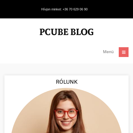
Hívjon minket: +36 70 629 06 90
Menü
RÓLUNK