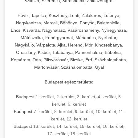
Szikszó, Szerencs, Sárospatak, Zalaszentgrót
Hévíz, Tapolca, Keszthely, Lenti, Zalakaros, Letenye,
Nagykanizsa, Marcali, Böhönye, Fonyód, Balatonlelle,
Encs, Kisvárda, Nagyhalász, Vásárosnamény, Nyíregyháza,
Mátészalka, Fehérgyarmat, Máriapócs, Nyírbátor,
Nagykálló, Várpalota, Ajka, Herend, Mór, Kincsesbánya,
Oroszlány, Kisbér, Tatabánya, Pannonhalma, Bábolna,
Komárom, Tata, Pilisvörösvár, Bicske, Érd, Százhalombatta,
Martonvásár, Százhalombatta, Gyál
Budapest egész területe:
Budapest
1. kerület
,
2. kerület
,
3. kerület
,
4. kerület
,
5.
kerület
,
6. kerület
Budapest
7. kerület
,
8. kerület
,
9. kerület
,
10. kerület
,
11.
kerület
,
12. kerület
Budapest
13. kerület
,
14. kerület
,
15. kerület
,
16. kerület
,
17. kerület
,
18. kerület