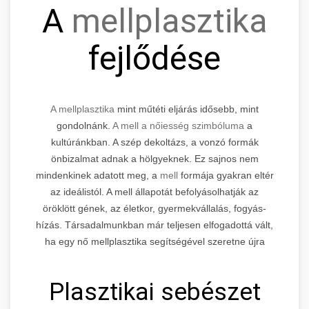
A
mellplasztika
fejlődése
A mellplasztika
mint műtéti eljárás idősebb, mint
gondolnánk.
A mell a nőiesség szimbóluma
a
kultúránkban. A szép dekoltázs, a vonzó formák
önbizalmat adnak a hölgyeknek. Ez sajnos nem
mindenkinek adatott meg, a
mell
formája gyakran eltér
az ideálistól. A mell állapotát befolyásolhatják az
öröklött gének, az életkor, gyermekvállalás, fogyás-
hízás. Társadalmunkban már teljesen elfogadottá vált,
ha egy nő mellplasztika segítségével szeretne újra
elégedett lenni önmagával.
Plasztikai sebészet