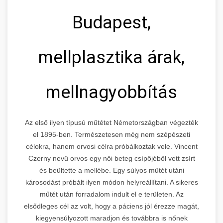
Budapest,
mellplasztika árak,
mellnagyobbítás
Az első ilyen típusú műtétet Németországban végezték
el 1895-ben. Természetesen még nem szépészeti
célokra, hanem orvosi célra próbálkoztak vele. Vincent
Czerny nevű orvos egy női beteg csípőjéből vett zsírt
és beültette a mellébe. Egy súlyos műtét utáni
károsodást próbált ilyen módon helyreállítani. A sikeres
műtét után forradalom indult el e területen. Az
elsődleges cél az volt, hogy a páciens jól érezze magát,
kiegyensúlyozott maradjon és továbbra is nőnek