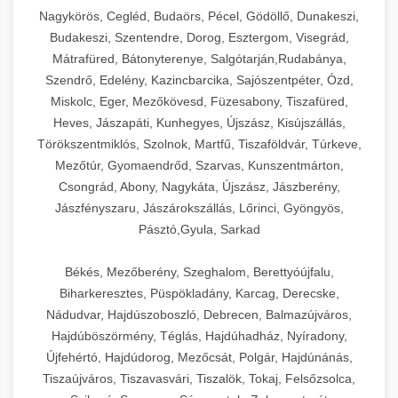
Ipari sajtreszelők és aprítógépek kereskedelmi
kereskedelmi hűtőegység
Nagykörös, Cegléd, Budaörs, Pécel, Gödöllő, Dunakeszi,
chef-iparikonyhagepek.hu
élelmiszer-előkészítéshez. Különböző reszelési
🍳 28. Nagykonyhai
Budakeszi, Szentendre, Dorog, Esztergom, Visegrád,
+
méretek különböző alkalmazásokhoz.
kereskedelmi mosogatógép
Berendezések
Mátrafüred, Bátonyterenye, Salgótarján,Rudabánya,
Szendrő, Edelény, Kazincbarcika, Sajószentpéter, Ózd,
chef-iparikonyhagepek.hu
Teljes körű nagykonyhai berendezések és
Miskolc, Eger, Mezőkövesd, Füzesabony, Tiszafüred,
professzionális vendéglátóipari kellékek.
Heves, Jászapáti, Kunhegyes, Újszász, Kisújszállás,
kereskedelmi sajtreszelő
Minden, ami szükséges éttermi és catering
Törökszentmiklós, Szolnok, Martfű, Tiszaföldvár, Túrkeve,
műveletekhez.
Mezőtúr, Gyomaendrőd, Szarvas, Kunszentmárton,
Csongrád, Abony, Nagykáta, Újszász, Jászberény,
chef-iparikonyhagepek.hu
Jászfényszaru, Jászárokszállás, Lőrinci, Gyöngyös,
Pásztó,Gyula, Sarkad
kereskedelmi konyhai megoldások
Békés, Mezőberény, Szeghalom, Berettyóújfalu,
Biharkeresztes, Püspökladány, Karcag, Derecske,
Nádudvar, Hajdúszoboszló, Debrecen, Balmazújváros,
Hajdúböszörmény, Téglás, Hajdúhadház, Nyíradony,
Újfehértó, Hajdúdorog, Mezőcsát, Polgár, Hajdúnánás,
Tiszaújváros, Tiszavasvári, Tiszalök, Tokaj, Felsőzsolca,